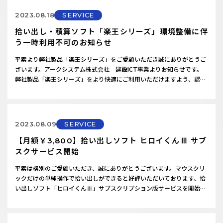
がつ…
2023.08.18
SERVICE
拾い出し・積算ソフト「楽王シリーズ」環境整備に伴
う一時利用不可のお知らせ
平素より弊社製品「楽王シリーズ」をご愛顧いただき誠にありがとうご
ざいます。アークシステム株式会社 建設ICT事業よりお知らせです。
弊社製品「楽王シリーズ」をより快適にご利用いただけますよう、認証
サーバーの環境整備を予定しております。ご不便をおかけいたしまして
大変恐縮ではございますが、下記日時におきまして、一時的に製品を利
用いただけない状態となります。何卒、ご了承の程よろしくお願いいた
します。———…
2023.08.09
SERVICE
【月額￥3,800】拾い出しソフト ヒロイくんⅢ サブ
スクサービス開始
平素は格別のご愛顧いただき、誠にありがとうございます。マウスクリ
ックだけの単純操作で拾い出しができると好評いただいております、拾
い出しソフト「ヒロイくんⅢ」サブスクリプション版サービスを開始い
たしました。「専用ソフトは高くて手が出しにくい…」「拾い出し業務
を手軽に効率化したい…」そのようなお客様に向け、月額￥3,800(税込)
の低価格で専用ソフトを提供！簡単操作・低価格で気軽に業務標準化と