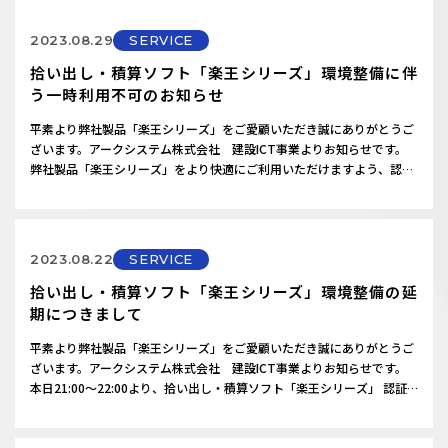
すが、何卒ご了承いただきますようお願い申し上げます。対象製
品 ：ZEROCAD…
2023.08.29
SERVICE
拾い出し・積算ソフト「楽王シリーズ」環境整備に伴
う一時利用不可のお知らせ
平素より弊社製品「楽王シリーズ」をご愛顧いただき誠にありがとうご
ざいます。アークシステム株式会社 建設ICT事業よりお知らせです。
弊社製品「楽王シリーズ」をより快適にご利用いただけますよう、認証
サーバーの環境整備を予定しております。ご不便をおかけいたしまして
大変恐縮ではございますが、下記日時におきまして、一時的に製品を利
用いただけない状態となります。何卒、ご了承の程よろしくお願いいた
します。———…
2023.08.22
SERVICE
拾い出し・積算ソフト「楽王シリーズ」環境整備の延
期につきまして
平素より弊社製品「楽王シリーズ」をご愛顧いただき誠にありがとうご
ざいます。アークシステム株式会社 建設ICT事業よりお知らせです。
本日21:00～22:00より、拾い出し・積算ソフト「楽王シリーズ」 認証
サーバーの環境整備を予定しておりましたが、諸般の事情により延期と
なりました事をお知らせいたします。環境整備の際には、下記製品が一
時的に利用不可となりますので、延期後の日程等につきましては、調整