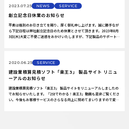
業務効率…
2023.07.25
NEWS
SERVICE
創立記念日休業のお知らせ
平素は格別のお引き立てを賜り、厚く御礼申し上げます。誠に勝手なが
ら下記日程は弊社創立記念日のため休業とさせて頂きます。2023年8月
3日(木)大変ご不便ご迷惑をおかけいたしますが、下記製品のサポートサ
ービスにつきましても休業とさせていただきます。何卒ご理解頂きます
ようお願い申し上げます。積算見積ソフト：「楽王3」「楽王Link」
「楽王Crew」拾い出しソフト：「ヒロイくんⅢ」CADソフト：「ZER…
2020.06.25
SERVICE
建設業積算見積ソフト「楽王3」 製品サイト リニュ
ーアルのお知らせ
建設業積算見積ソフト「楽王3」 製品サイトをリニューアルしましたの
でお知らせいたします。「2分でわかる！楽王3」動画も是非ご覧くださ
い。今後もお客様サービスのさらなる向上に努めてまいりますので変わ
らぬご愛顧を賜りますようどうぞよろしくお願い申し上げます。
https://rakuoh.jp