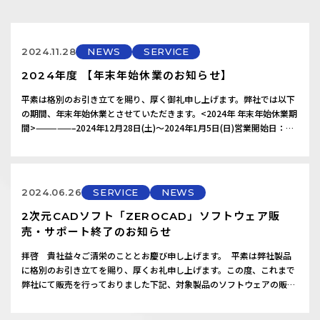
RECRUIT
CONTACT
2024.11.28
NEWS
SERVICE
お問い合わせ
2024年度 【年末年始休業のお知らせ】
楽王に関するお問い合わせ
平素は格別のお引き立てを賜り、厚く御礼申し上げます。弊社では以下
の期間、年末年始休業とさせていただきます。<2024年 年末年始休業期
間>—————–2024年12月28日(土)～2024年1月5日(日)営業開始日：
2024年1月6日(月)——————————————————–尚、休業期間に伴
い下記製品のサポート対応につきましても休業とさせていただきます。
サポート対応のご依頼は休業期間…
2024.06.26
SERVICE
NEWS
2次元CADソフト「ZEROCAD」ソフトウェア販
売・サポート終了のお知らせ
拝啓 貴社益々ご清栄のこととお慶び申し上げます。 平素は弊社製品
に格別のお引き立てを賜り、厚くお礼申し上げます。この度、これまで
弊社にて販売を行っておりました下記、対象製品のソフトウェアの販売
終了、及びサポート期間の終了について、ご案内させていただきま
す。 ご利用ユーザ様におかれましては、大変ご不便をお掛けいたしま