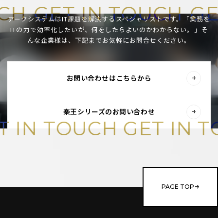
H
GET IN TOUCH
GET 
アークシステムはIT課題を解決するスペシャリストです。
「業務を
ITの力で効率化したいが、何をしたらよいのかわからない。」
そ
んな企業様は、下記までお気軽にお問合せください。
お問い合わせはこちらから
楽王シリーズのお問い合わせ
GET IN TOUCH
GET I
PAGE TOP