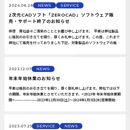
CAD…
2024.06.26
NEWS
SERVICE
2次元CADソフト「ZEROCAD」ソフトウェア販
売・サポート終了のお知らせ
拝啓 貴社益々ご清栄のこととお慶び申し上げます。 平素は弊社製品
に格別のお引き立てを賜り、厚くお礼申し上げます。この度、これまで
弊社にて販売を行っておりました下記、対象製品のソフトウェアの販売
終了、及びサポート期間の終了について、ご案内させていただきま
す。 ご利用ユーザ様におかれましては、大変ご不便をお掛けいたしま
すが、何卒ご了承いただきますようお願い申し上げます。対象製
品 ：ZEROCAD…
2023.12.07
NEWS
年末年始休業のお知らせ
平素は格別のお引き立てを賜り、厚く御礼申し上げます。弊社では以下
の期間、年末年始休業とさせていただきます。<2023年 年末年始休業期
間>———————–2023年12月30日(土)～2024年1月3日(水)営業開始
日：2024年1月4日(木)——————————————————–尚、下記製品
のサポート対応につきましても休業とさせていただきます。サポート対
応のご依頼は休業期間外にご連絡…
2023.07.25
SERVICE
NEWS