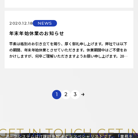
迎えます。皆さまのご愛顧に厚く御礼申し上げます。今後も信頼を繋
ぎ、100年企業となるべく挑戦を続けます。
2020.12.18
NEWS
年末年始休業のお知らせ
平素は格別のお引き立てを賜り、厚く御礼申し上げます。弊社では以下
の期間、年末年始休業とさせていただきます。休業期間中はご不便をお
かけしますが、何卒ご理解いただきますようお願い申し上げます。2020
年12月30日(水)～2021年1月3日(日)営業開始日：2020年1月4日(月)
1
2
3
ET IN TOUCH
GET IN
アークシステムはIT課題を解決するスペシャリストです。
「業務を