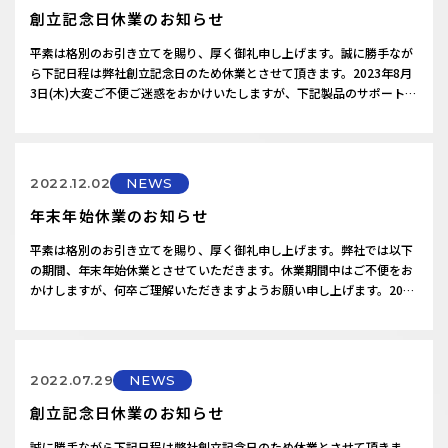
創立記念日休業のお知らせ
平素は格別のお引き立てを賜り、厚く御礼申し上げます。誠に勝手なが
ら下記日程は弊社創立記念日のため休業とさせて頂きます。2023年8月
3日(木)大変ご不便ご迷惑をおかけいたしますが、下記製品のサポートサ
ービスにつきましても休業とさせていただきます。何卒ご理解頂きます
ようお願い申し上げます。積算見積ソフト：「楽王3」「楽王Link」
「楽王Crew」拾い出しソフト：「ヒロイくんⅢ」CADソフト：「ZER…
2022.12.02
NEWS
年末年始休業のお知らせ
平素は格別のお引き立てを賜り、厚く御礼申し上げます。弊社では以下
の期間、年末年始休業とさせていただきます。休業期間中はご不便をお
かけしますが、何卒ご理解いただきますようお願い申し上げます。2022
年12月30日(金)～2023年1月3日(火)営業開始日：2023年1月4日(水)
2022.07.29
NEWS
創立記念日休業のお知らせ
誠に勝手ながら下記日程は弊社創立記念日のため休業とさせて頂きま