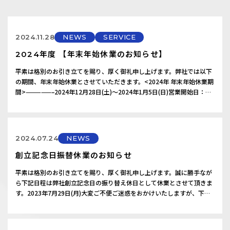
RECRUIT
CONTACT
2024.11.28
NEWS
SERVICE
お問い合わせ
2024年度 【年末年始休業のお知らせ】
楽王に関するお問い合わせ
平素は格別のお引き立てを賜り、厚く御礼申し上げます。弊社では以下
の期間、年末年始休業とさせていただきます。<2024年 年末年始休業期
間>—————–2024年12月28日(土)～2024年1月5日(日)営業開始日：
2024年1月6日(月)——————————————————–尚、休業期間に伴
い下記製品のサポート対応につきましても休業とさせていただきます。
サポート対応のご依頼は休業期間…
2024.07.24
NEWS
創立記念日振替休業のお知らせ
平素は格別のお引き立てを賜り、厚く御礼申し上げます。誠に勝手なが
ら下記日程は弊社創立記念日の振り替え休日として休業とさせて頂きま
す。2023年7月29日(月)大変ご不便ご迷惑をおかけいたしますが、下記
製品のサポートサービスにつきましても休業とさせていただきます。何
卒ご理解頂きますようお願い申し上げます。積算見積ソフト：「楽王
3」「楽王Link」「楽王Crew」拾い出しソフト：「ヒロイくんⅢ」